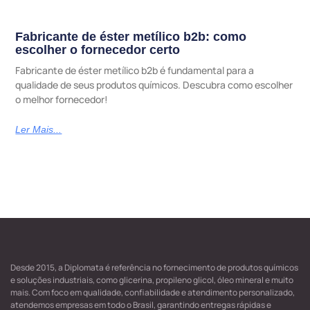
Fabricante de éster metílico b2b: como
escolher o fornecedor certo
Fabricante de éster metílico b2b é fundamental para a
qualidade de seus produtos químicos. Descubra como escolher
o melhor fornecedor!
Ler Mais...
Desde 2015, a Diplomata é referência no fornecimento de produtos químicos
e soluções industriais, como glicerina, propileno glicol, óleo mineral e muito
mais. Com foco em qualidade, confiabilidade e atendimento personalizado,
atendemos empresas em todo o Brasil, garantindo entregas rápidas e