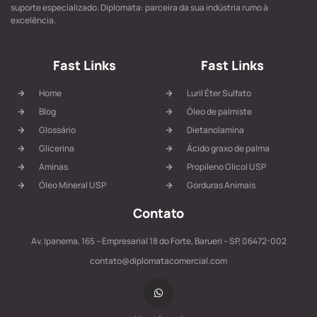
suporte especializado. Diplomata: parceira da sua indústria rumo à
excelência.
Fast Links
Fast Links
Home
Luril Éter Sulfato
Blog
Óleo de palmiste
Glossário
Dietanolamina
Glicerina
Ácido graxo de palma
Aminas
Propileno Glicol USP
Óleo Mineral USP
Gorduras Animais
Contato
Av. Ipanema, 165 – Empresarial 18 do Forte, Barueri – SP, 06472-002
contato@diplomatacomercial.com