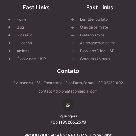
Fast Links
Fast Links
Home
Luril Éter Sulfato
Blog
Óleo de palmiste
Glossário
Dietanolamina
Glicerina
Ácido graxo de palma
Aminas
Propileno Glicol USP
Óleo Mineral USP
Gorduras Animais
Contato
Av. Ipanema, 165 – Empresarial 18 do Forte, Barueri – SP, 06472-002
contato@diplomatacomercial.com
Ligue Agora!
+55 1199885.2579
PRODUZIDO POR ÍCONE IDEIAS | Copyright