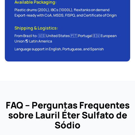
Available Packaging:
Plastic drums (200L), IBCs (1000L), flexitanks on demand
Export-ready with CoA, MSDS, FISPQ, and Certificate of Origin
Shipping & Logistics:
From Brazil to: 🇺🇸 United States 🇵🇹 Portugal 🇪🇺 European
Union 🌎 Latin America
Language support in English, Portuguese, and Spanish
FAQ – Perguntas Frequentes
sobre Lauril Éter Sulfato de
Sódio