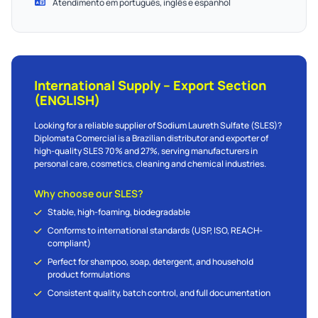
Atendimento em português, inglês e espanhol
International Supply – Export Section
(ENGLISH)
Looking for a reliable supplier of Sodium Laureth Sulfate (SLES)?
Diplomata Comercial is a Brazilian distributor and exporter of
high-quality SLES 70% and 27%, serving manufacturers in
personal care, cosmetics, cleaning and chemical industries.
Why choose our SLES?
Stable, high-foaming, biodegradable
Conforms to international standards (USP, ISO, REACH-
compliant)
Perfect for shampoo, soap, detergent, and household
product formulations
Consistent quality, batch control, and full documentation