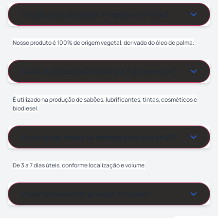
O ácido graxo de palma é vegetal ou animal?
Nosso produto é 100% de origem vegetal, derivado do óleo de
palma.
Nosso produto é 100% de origem vegetal, derivado do óleo de palma.
Quais as aplicações industriais mais comuns?
É utilizado na produção de sabões, lubrificantes, tintas,
cosméticos e biodiesel.
É utilizado na produção de sabões, lubrificantes, tintas, cosméticos e
biodiesel.
Qual o prazo médio de entrega para fora de SP?
De 3 a 7 dias úteis, conforme localização e volume.
De 3 a 7 dias úteis, conforme localização e volume.
Vocês fornecem em grandes volumes?
Sim. Trabalhamos com fornecimento em larga escala e contratos