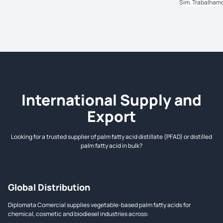
programados.
Sim. Trabalhamo
International Supply and
Export
Looking for a trusted supplier of palm fatty acid distillate (PFAD) or distilled
palm fatty acid in bulk?
Global Distribution
Diplomata Comercial supplies vegetable-based palm fatty acids for
chemical, cosmetic and biodiesel industries across: