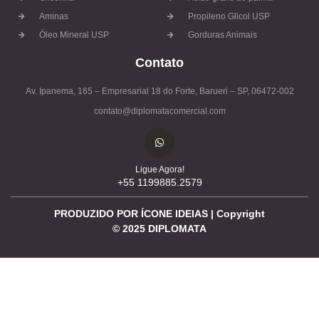
Aminas
Propileno Glicol USP
Óleo Mineral USP
Gorduras Animais
Contato
Av. Ipanema, 165 – Empresarial 18 do Forte, Barueri – SP, 06472-002
contato@diplomatacomercial.com
Ligue Agora!
+55 1199885.2579
PRODUZIDO POR ÍCONE IDEIAS | Copyright
©
2025
DIPLOMATA