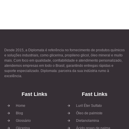
Desde 2015, a Diplomata é referência no fornecimento de produtos químicos
e soluções industriais, como glicerina, propileno glicol, óleo mineral e muito
mais. Com foco em qualidade, confiabilidade e atendimento personalizado,
atendemos empresas em todo o Brasil, garantindo entregas rápidas e
suporte especializado. Diplomata: parceira da sua indústria rumo à
excelência.
Fast Links
Fast Links
Home
Luril Éter Sulfato
Blog
Óleo de palmiste
Glossário
Dietanolamina
Glicerina
Ácido graxo de palma