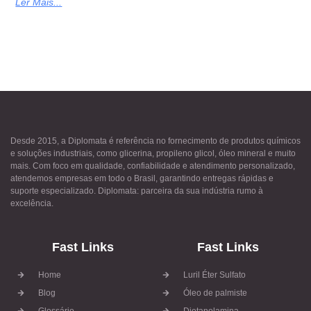
Ler Mais...
Desde 2015, a Diplomata é referência no fornecimento de produtos químicos
e soluções industriais, como glicerina, propileno glicol, óleo mineral e muito
mais. Com foco em qualidade, confiabilidade e atendimento personalizado,
atendemos empresas em todo o Brasil, garantindo entregas rápidas e
suporte especializado. Diplomata: parceira da sua indústria rumo à
excelência.
Fast Links
Fast Links
Home
Luril Éter Sulfato
Blog
Óleo de palmiste