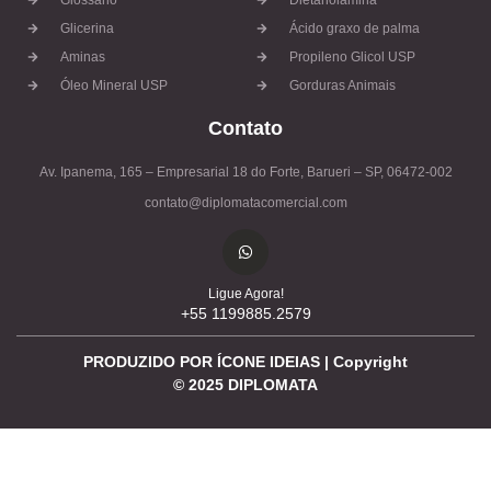
Glossário
Dietanolamina
Glicerina
Ácido graxo de palma
Aminas
Propileno Glicol USP
Óleo Mineral USP
Gorduras Animais
Contato
Av. Ipanema, 165 – Empresarial 18 do Forte, Barueri – SP, 06472-002
contato@diplomatacomercial.com
Ligue Agora!
+55 1199885.2579
PRODUZIDO POR ÍCONE IDEIAS | Copyright
©
2025
DIPLOMATA