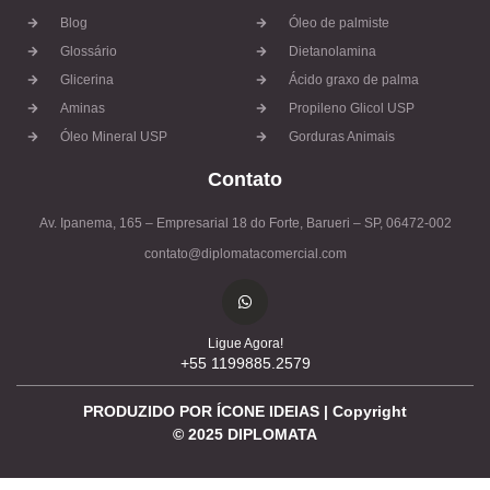
Blog
Óleo de palmiste
Glossário
Dietanolamina
Glicerina
Ácido graxo de palma
Aminas
Propileno Glicol USP
Óleo Mineral USP
Gorduras Animais
Contato
Av. Ipanema, 165 – Empresarial 18 do Forte, Barueri – SP, 06472-002
contato@diplomatacomercial.com
Ligue Agora!
+55 1199885.2579
PRODUZIDO POR ÍCONE IDEIAS | Copyright
©
2025
DIPLOMATA