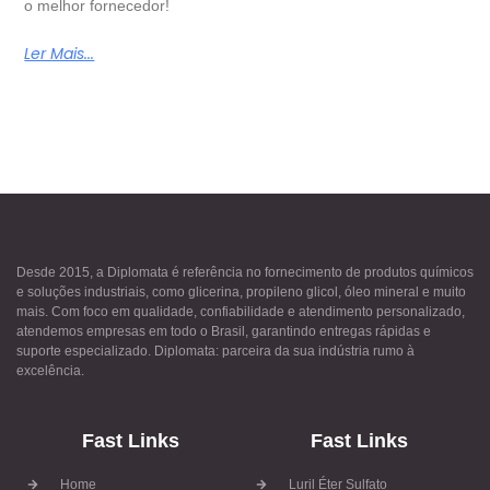
o melhor fornecedor!
Ler Mais...
Desde 2015, a Diplomata é referência no fornecimento de produtos químicos
e soluções industriais, como glicerina, propileno glicol, óleo mineral e muito
mais. Com foco em qualidade, confiabilidade e atendimento personalizado,
atendemos empresas em todo o Brasil, garantindo entregas rápidas e
suporte especializado. Diplomata: parceira da sua indústria rumo à
excelência.
Fast Links
Fast Links
Home
Luril Éter Sulfato