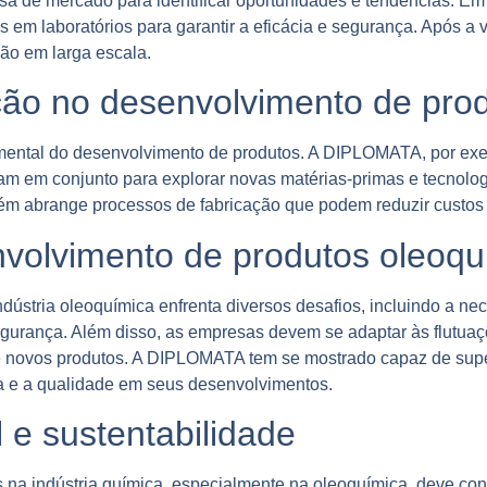
isa de mercado para identificar oportunidades e tendências. E
s em laboratórios para garantir a eficácia e segurança. Após a 
ão em larga escala.
ção no desenvolvimento de pro
ental do desenvolvimento de produtos. A DIPLOMATA, por exe
ham em conjunto para explorar novas matérias-primas e tecnolog
m abrange processos de fabricação que podem reduzir custos e
nvolvimento de produtos oleoqu
dústria oleoquímica enfrenta diversos desafios, incluindo a 
gurança. Além disso, as empresas devem se adaptar às flutuaç
e novos produtos. A DIPLOMATA tem se mostrado capaz de supe
ia e a qualidade em seus desenvolvimentos.
 e sustentabilidade
 na indústria química, especialmente na oleoquímica, deve con