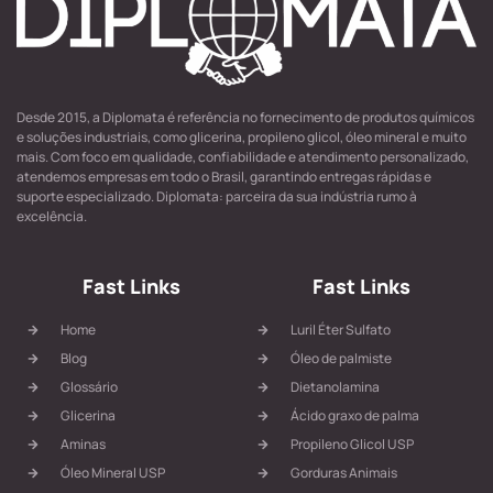
Desde 2015, a Diplomata é referência no fornecimento de produtos químicos
e soluções industriais, como glicerina, propileno glicol, óleo mineral e muito
mais. Com foco em qualidade, confiabilidade e atendimento personalizado,
atendemos empresas em todo o Brasil, garantindo entregas rápidas e
suporte especializado. Diplomata: parceira da sua indústria rumo à
excelência.
Fast Links
Fast Links
Home
Luril Éter Sulfato
Blog
Óleo de palmiste
Glossário
Dietanolamina
Glicerina
Ácido graxo de palma
Aminas
Propileno Glicol USP
Óleo Mineral USP
Gorduras Animais