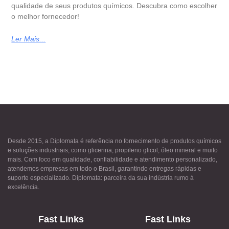
qualidade de seus produtos químicos. Descubra como escolher
o melhor fornecedor!
Ler Mais...
Desde 2015, a Diplomata é referência no fornecimento de produtos químicos
e soluções industriais, como glicerina, propileno glicol, óleo mineral e muito
mais. Com foco em qualidade, confiabilidade e atendimento personalizado,
atendemos empresas em todo o Brasil, garantindo entregas rápidas e
suporte especializado. Diplomata: parceira da sua indústria rumo à
excelência.
Fast Links
Fast Links