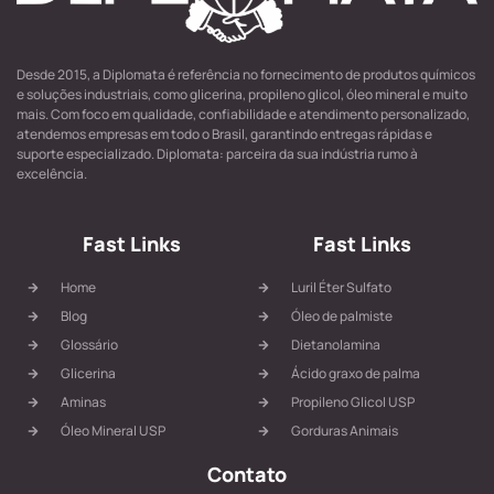
Desde 2015, a Diplomata é referência no fornecimento de produtos químicos
e soluções industriais, como glicerina, propileno glicol, óleo mineral e muito
mais. Com foco em qualidade, confiabilidade e atendimento personalizado,
atendemos empresas em todo o Brasil, garantindo entregas rápidas e
suporte especializado. Diplomata: parceira da sua indústria rumo à
excelência.
Fast Links
Fast Links
Home
Luril Éter Sulfato
Blog
Óleo de palmiste
Glossário
Dietanolamina
Glicerina
Ácido graxo de palma
Aminas
Propileno Glicol USP
Óleo Mineral USP
Gorduras Animais
Contato