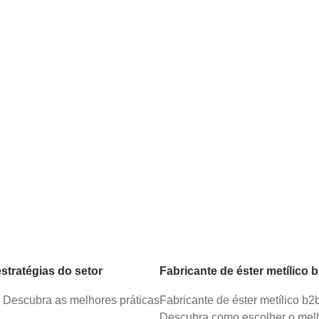
tratégias do setor
Fabricante de éster metílico 
. Descubra as melhores práticas
Fabricante de éster metílico b
Descubra como escolher o melh