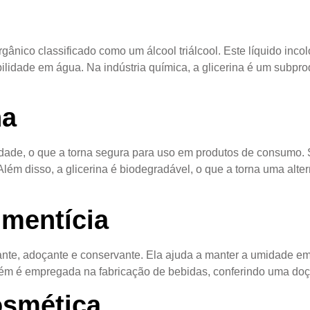
ânico classificado como um álcool triálcool. Este líquido incol
ilidade em água. Na indústria química, a glicerina é um subpr
na
cidade, o que a torna segura para uso em produtos de consumo.
 Além disso, a glicerina é biodegradável, o que a torna uma al
imentícia
tante, adoçante e conservante. Ela ajuda a manter a umidade em
bém é empregada na fabricação de bebidas, conferindo uma doçu
osmética