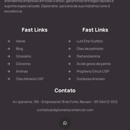
atendemos empresas em todo o Brasil, garantindo entregas rápidas e
suporte especializado. Diplomata: parceira da sua indústria rumo à
excelência.
Fast Links
Fast Links
Home
Luril Éter Sulfato
Blog
Óleo de palmiste
Glossário
Dietanolamina
Glicerina
Ácido graxo de palma
Aminas
Propileno Glicol USP
Óleo Mineral USP
Gorduras Animais
Contato
Av. Ipanema, 165 – Empresarial 18 do Forte, Barueri – SP, 06472-002
contato@diplomatacomercial.com