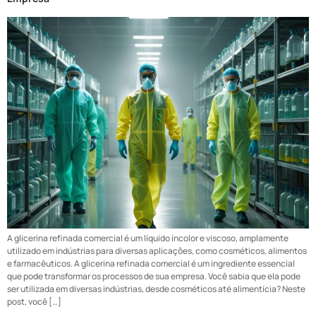
A glicerina refinada comercial é um líquido incolor e viscoso, amplamente
utilizado em indústrias para diversas aplicações, como cosméticos, alimentos
e farmacêuticos. A glicerina refinada comercial é um ingrediente essencial
que pode transformar os processos de sua empresa. Você sabia que ela pode
ser utilizada em diversas indústrias, desde cosméticos até alimentícia? Neste
post, você […]