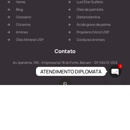
Home
Luril Éter Sulfato
Blog
Óleo de palmiste
Glossário
Dietanolamina
Glicerina
Ácido graxo de palma
Aminas
Propileno Glicol USP
Óleo Mineral USP
Gorduras Animais
Contato
Av. Ipanema, 165 – Empresarial 18 do Forte, Barueri – SP, 06472-002
1
ATENDIMENTO DIPLOMATA
contato@diplomatacomercial.com
Open c
Ligue Agora!
+55 1199885.2579
PRODUZIDO POR ÍCONE IDEIAS | Copyright
©
2025
DIPLOMATA