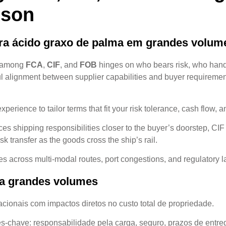
ison
ara ácido graxo de palma em grandes volum
e among
FCA
,
CIF
, and
FOB
hinges on who bears risk, who handl
l alignment between supplier capabilities and buyer requirements,
rience to tailor terms that fit your risk tolerance, cash flow, a
es shipping responsibilities closer to the buyer’s doorstep, CIF s
 transfer as the goods cross the ship’s rail.
s across multi-modal routes, port congestions, and regulatory 
ra grandes volumes
onais com impactos diretos no custo total de propriedade.
-chave: responsabilidade pela carga, seguro, prazos de entre