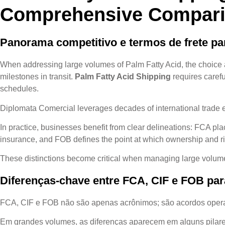
Comprehensive Compar
Panorama competitivo e termos de frete p
When addressing large volumes of Palm Fatty Acid, the choic
milestones in transit.
Palm Fatty Acid Shipping
requires carefu
schedules.
Diplomata Comercial leverages decades of international trade expe
In practice, businesses benefit from clear delineations: FCA plac
insurance, and FOB defines the point at which ownership and risk
These distinctions become critical when managing large volume
Diferenças-chave entre FCA, CIF e FOB pa
FCA, CIF e FOB não são apenas acrônimos; são acordos operaci
Em grandes volumes, as diferenças aparecem em alguns pilares