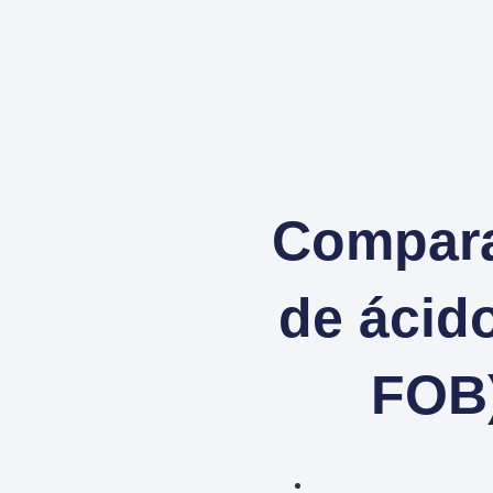
Compara
de ácid
FOB)