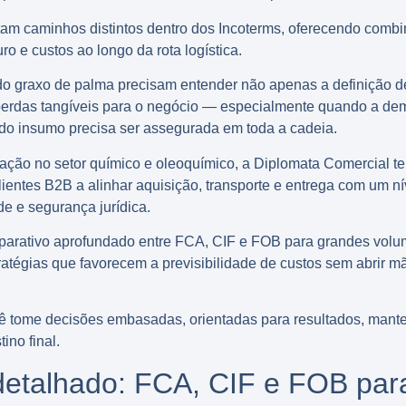
m caminhos distintos dentro dos Incoterms, oferecendo combi
ro e custos ao longo da rota logística.
 graxo de palma precisam entender não apenas a definição d
rdas tangíveis para o negócio — especialmente quando a dema
e do insumo precisa ser assegurada em toda a cadeia.
ação no setor químico e oleoquímico, a Diplomata Comercial
lientes B2B a alinhar aquisição, transporte e entrega com um n
de e segurança jurídica.
parativo aprofundado entre FCA, CIF e FOB para grandes volum
estratégias que favorecem a previsibilidade de custos sem abrir 
cê tome decisões embasadas, orientadas para resultados, mante
ino final.
etalhado: FCA, CIF e FOB para