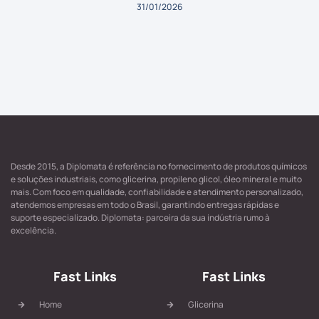
31/01/2026
Desde 2015, a Diplomata é referência no fornecimento de produtos químicos
e soluções industriais, como glicerina, propileno glicol, óleo mineral e muito
mais. Com foco em qualidade, confiabilidade e atendimento personalizado,
atendemos empresas em todo o Brasil, garantindo entregas rápidas e
suporte especializado. Diplomata: parceira da sua indústria rumo à
excelência.
Fast Links
Fast Links
Home
Glicerina