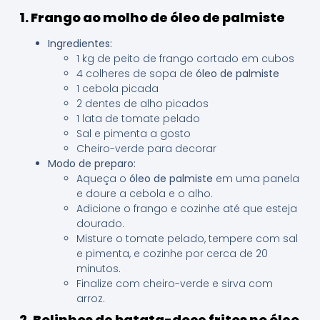
1. Frango ao molho de óleo de palmiste
Ingredientes:
1 kg de peito de frango cortado em cubos
4 colheres de sopa de
óleo de palmiste
1 cebola picada
2 dentes de alho picados
1 lata de tomate pelado
Sal e pimenta a gosto
Cheiro-verde para decorar
Modo de preparo:
Aqueça o
óleo de palmiste
em uma panela
e doure a cebola e o alho.
Adicione o frango e cozinhe até que esteja
dourado.
Misture o tomate pelado, tempere com sal
e pimenta, e cozinhe por cerca de 20
minutos.
Finalize com cheiro-verde e sirva com
arroz.
2. Bolinhos de batata-doce fritos no óleo