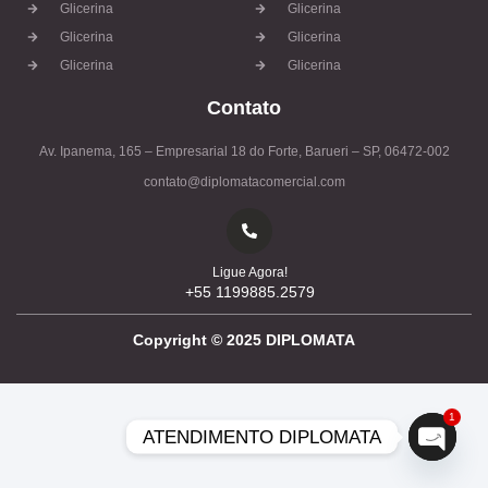
Glicerina
Glicerina
Glicerina
Glicerina
Glicerina
Glicerina
Contato
Av. Ipanema, 165 – Empresarial 18 do Forte, Barueri – SP, 06472-002
contato@diplomatacomercial.com
Ligue Agora!
+55 1199885.2579
Copyright ©
2025
DIPLOMATA
1
ATENDIMENTO DIPLOMATA
Open c