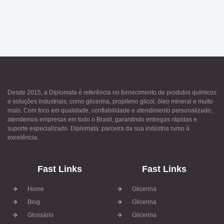
Desde 2015, a Diplomata é referência no fornecimento de produtos químicos
e soluções industriais, como glicerina, propileno glicol, óleo mineral e muito
mais. Com foco em qualidade, confiabilidade e atendimento personalizado,
atendemos empresas em todo o Brasil, garantindo entregas rápidas e
suporte especializado. Diplomata: parceira da sua indústria rumo à
excelência.
Fast Links
Fast Links
Home
Glicerina
Blog
Glicerina
Glossário
Glicerina