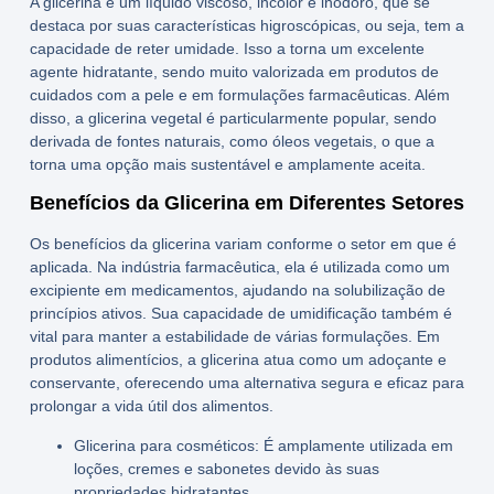
A
glicerina
é um líquido viscoso, incolor e inodoro, que se
destaca por suas características higroscópicas, ou seja, tem a
capacidade de reter umidade. Isso a torna um excelente
agente hidratante, sendo muito valorizada em produtos de
cuidados com a pele e em formulações farmacêuticas. Além
disso, a
glicerina vegetal
é particularmente popular, sendo
derivada de fontes naturais, como óleos vegetais, o que a
torna uma opção mais sustentável e amplamente aceita.
Benefícios da Glicerina em Diferentes Setores
Os benefícios da
glicerina
variam conforme o setor em que é
aplicada. Na indústria farmacêutica, ela é utilizada como um
excipiente em medicamentos, ajudando na solubilização de
princípios ativos. Sua capacidade de umidificação também é
vital para manter a estabilidade de várias formulações. Em
produtos alimentícios, a
glicerina
atua como um adoçante e
conservante, oferecendo uma alternativa segura e eficaz para
prolongar a vida útil dos alimentos.
Glicerina para cosméticos:
É amplamente utilizada em
loções, cremes e sabonetes devido às suas
propriedades hidratantes.