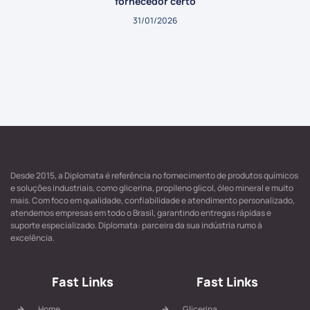
fornecedor certo
31/01/2026
Desde 2015, a Diplomata é referência no fornecimento de produtos químicos
e soluções industriais, como glicerina, propileno glicol, óleo mineral e muito
mais. Com foco em qualidade, confiabilidade e atendimento personalizado,
atendemos empresas em todo o Brasil, garantindo entregas rápidas e
suporte especializado. Diplomata: parceira da sua indústria rumo à
excelência.
Fast Links
Fast Links
Home
Glicerina