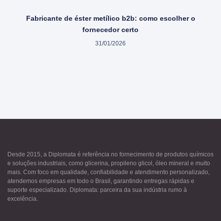
Fabricante de éster metílico b2b: como escolher o
fornecedor certo
31/01/2026
Desde 2015, a Diplomata é referência no fornecimento de produtos químicos
e soluções industriais, como glicerina, propileno glicol, óleo mineral e muito
mais. Com foco em qualidade, confiabilidade e atendimento personalizado,
atendemos empresas em todo o Brasil, garantindo entregas rápidas e
suporte especializado. Diplomata: parceira da sua indústria rumo à
excelência.