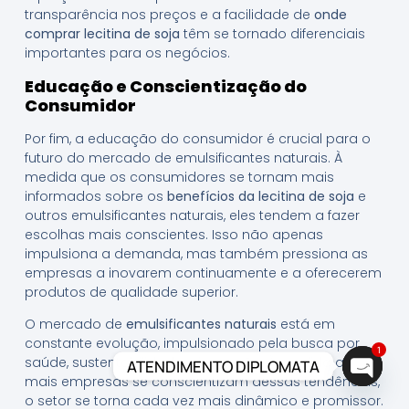
transparência nos preços e a facilidade de
onde
comprar lecitina de soja
têm se tornado diferenciais
importantes para os negócios.
Educação e Conscientização do
Consumidor
Por fim, a educação do consumidor é crucial para o
futuro do mercado de emulsificantes naturais. À
medida que os consumidores se tornam mais
informados sobre os
benefícios da lecitina de soja
e
outros emulsificantes naturais, eles tendem a fazer
escolhas mais conscientes. Isso não apenas
impulsiona a demanda, mas também pressiona as
empresas a inovarem continuamente e a oferecerem
produtos de qualidade superior.
O mercado de
emulsificantes naturais
está em
constante evolução, impulsionado pela busca por
1
saúde, sustentabilidade e inovação. À medida que
ATENDIMENTO DIPLOMATA
mais empresas se conscientizam dessas tendências,
Open c
o setor se torna cada vez mais dinâmico e promissor.