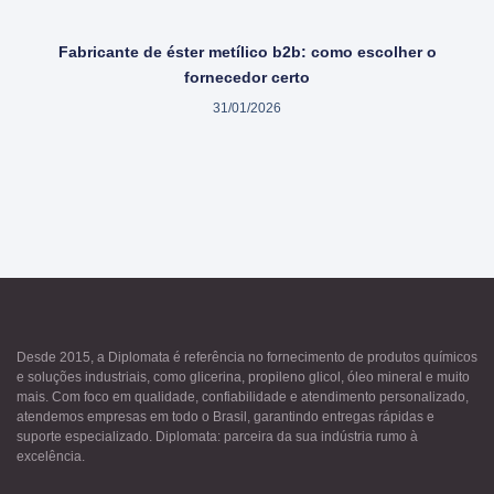
Fabricante de éster metílico b2b: como escolher o
fornecedor certo
31/01/2026
Desde 2015, a Diplomata é referência no fornecimento de produtos químicos
e soluções industriais, como glicerina, propileno glicol, óleo mineral e muito
mais. Com foco em qualidade, confiabilidade e atendimento personalizado,
atendemos empresas em todo o Brasil, garantindo entregas rápidas e
suporte especializado. Diplomata: parceira da sua indústria rumo à
excelência.