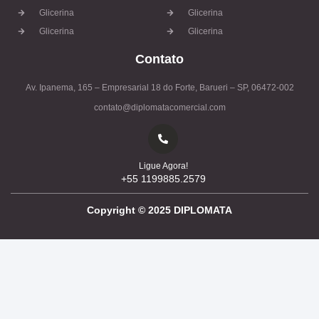
Glicerina
Glicerina
Glicerina
Glicerina
Contato
Av. Ipanema, 165 – Empresarial 18 do Forte, Barueri – SP, 06472-002
contato@diplomatacomercial.com
Ligue Agora!
+55 1199885.2579
Copyright ©
2025
DIPLOMATA