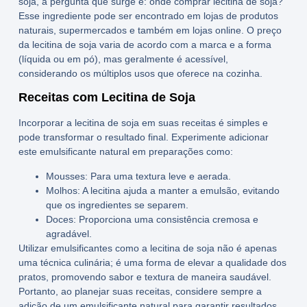
soja
, a pergunta que surge é:
onde comprar lecitina de soja
?
Esse ingrediente pode ser encontrado em lojas de produtos
naturais, supermercados e também em lojas online. O
preço
da lecitina de soja
varia de acordo com a marca e a forma
(líquida ou em pó), mas geralmente é acessível,
considerando os múltiplos usos que oferece na cozinha.
Receitas com Lecitina de Soja
Incorporar a
lecitina de soja
em suas receitas é simples e
pode transformar o resultado final. Experimente adicionar
este emulsificante natural em preparações como:
Mousses:
Para uma textura leve e aerada.
Molhos:
A lecitina ajuda a manter a emulsão, evitando
que os ingredientes se separem.
Doces:
Proporciona uma consistência cremosa e
agradável.
Utilizar emulsificantes como a
lecitina de soja
não é apenas
uma técnica culinária; é uma forma de elevar a qualidade dos
pratos, promovendo sabor e textura de maneira saudável.
Portanto, ao planejar suas receitas, considere sempre a
adição de um
emulsificante natural
para garantir resultados