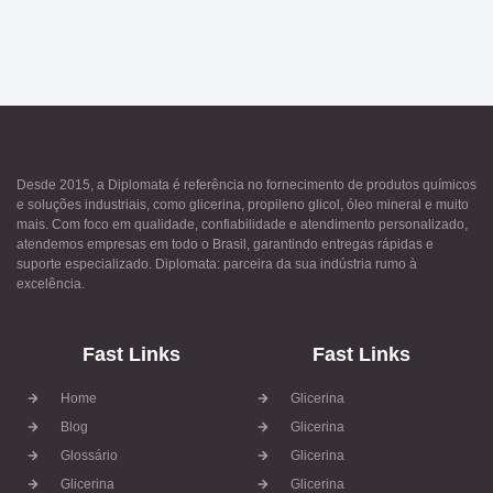
Desde 2015, a Diplomata é referência no fornecimento de produtos químicos
e soluções industriais, como glicerina, propileno glicol, óleo mineral e muito
mais. Com foco em qualidade, confiabilidade e atendimento personalizado,
atendemos empresas em todo o Brasil, garantindo entregas rápidas e
suporte especializado. Diplomata: parceira da sua indústria rumo à
excelência.
Fast Links
Fast Links
Home
Glicerina
Blog
Glicerina
Glossário
Glicerina
Glicerina
Glicerina