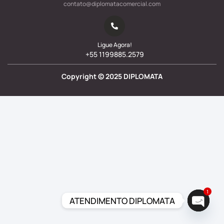
contato@diplomatacomercial.com
Ligue Agora!
+55 1199885.2579
Copyright ©
2025
DIPLOMATA
1
ATENDIMENTO DIPLOMATA
Open c