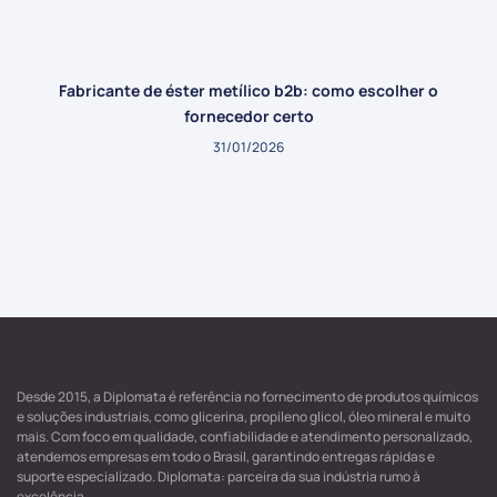
Fabricante de éster metílico b2b: como escolher o
fornecedor certo
31/01/2026
Desde 2015, a Diplomata é referência no fornecimento de produtos químicos
e soluções industriais, como glicerina, propileno glicol, óleo mineral e muito
mais. Com foco em qualidade, confiabilidade e atendimento personalizado,
atendemos empresas em todo o Brasil, garantindo entregas rápidas e
suporte especializado. Diplomata: parceira da sua indústria rumo à
excelência.