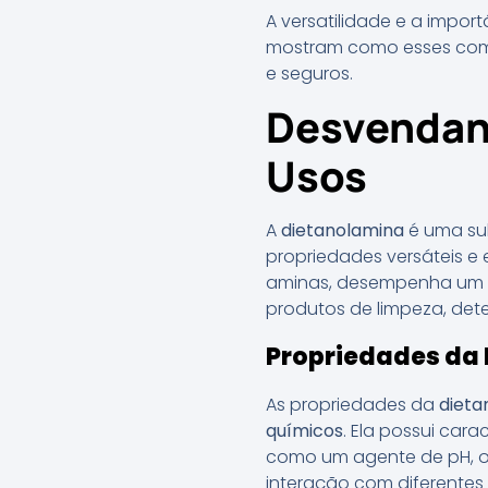
A versatilidade e a impo
mostram como esses comp
e seguros.
Desvendand
Usos
A
dietanolamina
é uma sub
propriedades versáteis e
aminas, desempenha um pa
produtos de limpeza, det
Propriedades da
As propriedades da
dieta
químicos
. Ela possui car
como um agente de pH, o 
interação com diferentes 