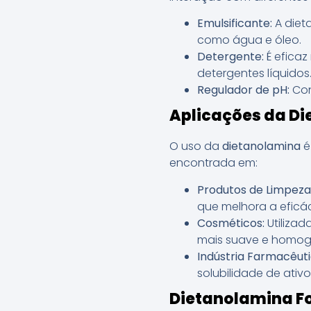
Emulsificante:
A diet
como água e óleo.
Detergente:
É eficaz
detergentes líquidos
Regulador de pH:
Con
Aplicações da D
O uso da
dietanolamina
é
encontrada em:
Produtos de Limpeza
que melhora a eficác
Cosméticos:
Utilizad
mais suave e homog
Indústria Farmacêuti
solubilidade de ativo
Dietanolamina Fo