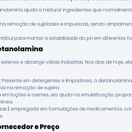
anolamina ajuda a misturar ingredientes que normalmen
 na remoção de sujidades e impurezas, sendo amplament
.
tribui para manter a estabilidade do pH em diferentes f
ietanolamina
 extenso e abrange várias indústrias. Nos dias de hoje, 
:
Presente em detergentes e limpadores, a dietanolami
ia na remoção de sujeira.
a em loções e cremes, ela ajuda na emulsificação, prop
ênea.
ca:
É empregada em formulações de medicamentos, cont
s.
rnecedor e Preço