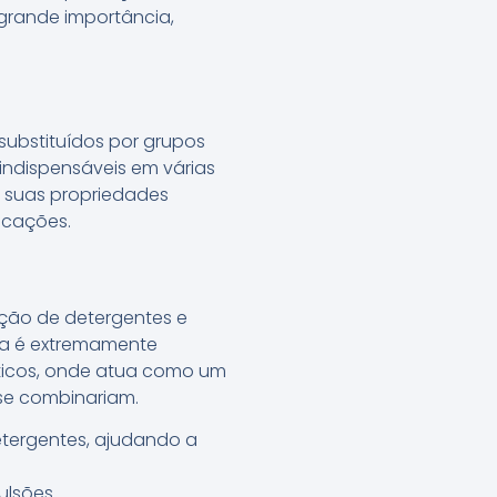
rande importância,
ubstituídos por grupos
indispensáveis em várias
r suas propriedades
icações.
ação de detergentes e
ua é extremamente
ticos, onde atua como um
 se combinariam.
ergentes, ajudando a
ulsões.