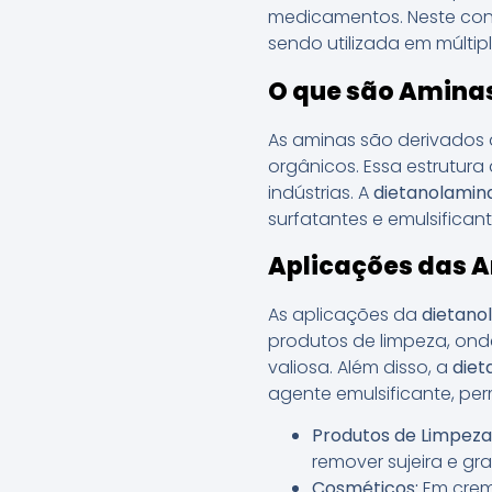
medicamentos. Neste con
sendo utilizada em múltipl
O que são Amina
As aminas são derivados 
orgânicos. Essa estrutur
indústrias. A
dietanolamin
surfatantes e emulsifican
Aplicações das A
As aplicações da
dietano
produtos de limpeza, ond
valiosa. Além disso, a
diet
agente emulsificante, pe
Produtos de Limpeza
remover sujeira e gra
Cosméticos:
Em crem