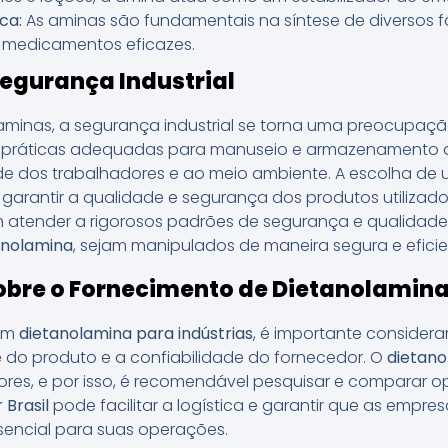
ca:
As aminas são fundamentais na síntese de diversos f
 medicamentos eficazes.
egurança Industrial
minas, a segurança industrial se torna uma preocupação 
m práticas adequadas para manuseio e armazenamento d
úde dos trabalhadores e ao meio ambiente. A escolha d
 garantir a qualidade e segurança dos produtos utilizad
atender a rigorosos padrões de segurança e qualidade
anolamina
, sejam manipulados de maneira segura e eficie
obre o Fornecimento de Dietanolamin
cam
dietanolamina para indústrias
, é importante consider
do produto e a confiabilidade do fornecedor. O
dietano
dores, e por isso, é recomendável pesquisar e comparar 
 Brasil
pode facilitar a logística e garantir que as emp
sencial para suas operações.