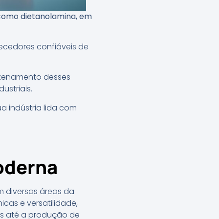
 como dietanolamina, em
necedores confiáveis de
mazenamento desses
striais.
 indústria lida com
oderna
 diversas áreas da
cas e versatilidade,
s até a produção de