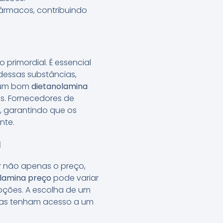
ármacos, contribuindo
primordial. É essencial
essas substâncias,
e um bom
dietanolamina
os. Fornecedores de
, garantindo que os
nte.
a
ar não apenas o preço,
lamina preço
pode variar
opções. A escolha de um
resas tenham acesso a um