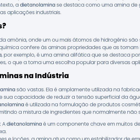
texto, a
dietanolamina
se destaca como uma amina de g
as aplicações industriais.
s?
da amônia, onde um ou mais átomos de hidrogênio são s
a química confere às aminas propriedades que as tornam 
a
, por exemplo, é uma amina alifática que se destaca po
tes, o que a torna uma escolha popular para diversas apl
minas na Indústria
lamina
são vastas. Ela é amplamente utilizada na fabric
e sua capacidade de reduzir a tensão superficial da ág
anolamina
é utilizada na formulação de produtos cosmé
rmitindo a mistura de ingredientes que normalmente não
:
A
dietanolamina
é um componente chave em muitos det
xa.
es e loções, a amina atua como um estabilizador de em