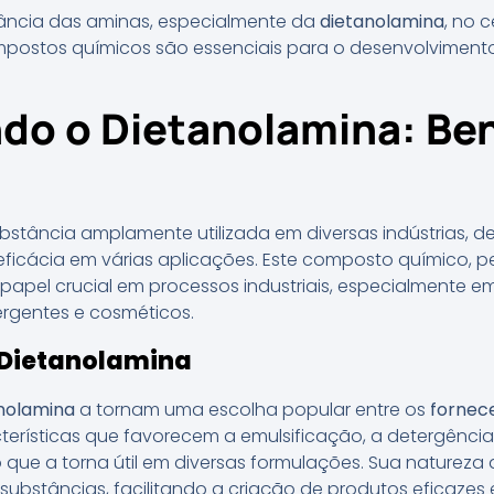
rtância das aminas, especialmente da
dietanolamina
, no c
ostos químicos são essenciais para o desenvolviment
o o Dietanolamina: Ben
stância amplamente utilizada em diversas indústrias, 
 eficácia em várias aplicações. Este composto químico, 
pel crucial em processos industriais, especialmente e
ergentes e cosméticos.
 Dietanolamina
nolamina
a tornam uma escolha popular entre os
fornec
acterísticas que favorecem a emulsificação, a detergênc
que a torna útil em diversas formulações. Sua natureza
substâncias, facilitando a criação de produtos eficazes 