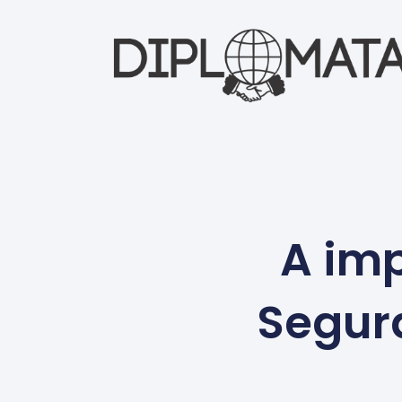
A im
Segura